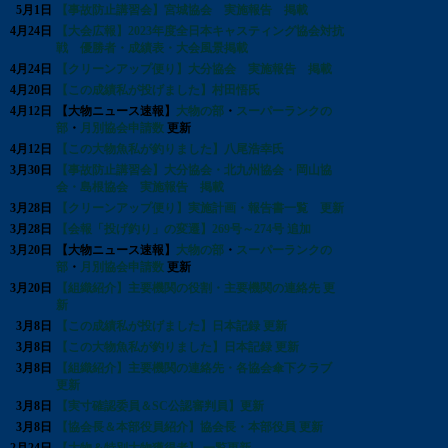
5月1日
【事故防止講習会】宮城協会 実施報告 掲載
4月24日
【大会広報】2023年度全日本キャスティング協会対抗
戦 優勝者・成績表・大会風景掲載
4月24日
【クリーンアップ便り】大分協会 実施報告 掲載
4月20日
【この成績私が投げました】村田悟氏
4月12日
【大物ニュース速報】
大物の部
・
スーパーランクの
部
・
月別協会申請数
更新
4月12日
【この大物魚私が釣りました】八尾浩幸氏
3月30日
【事故防止講習会】大分協会・北九州協会・岡山協
会・島根協会 実施報告 掲載
3月28日
【クリーンアップ便り】実施計画・報告書一覧 更新
3月28日
【会報「投げ釣り」の変遷】269号～274号 追加
3月20日
【大物ニュース速報】
大物の部
・
スーパーランクの
部
・
月別協会申請数
更新
3月20日
【組織紹介】主要機関の役割・主要機関の連絡先 更
新
3月8日
【この成績私が投げました】日本記録 更新
3月8日
【この大物魚私が釣りました】日本記録 更新
3月8日
【組織紹介】主要機関の連絡先・各協会傘下クラブ
更新
3月8日
【実寸確認委員＆SC公認審判員】更新
3月8日
【協会長＆本部役員紹介】協会長・本部役員 更新