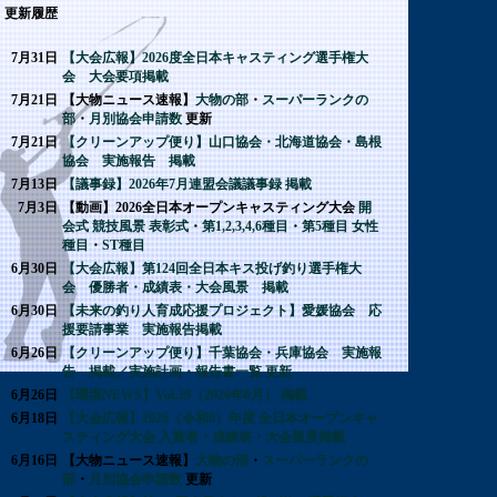
更新履歴
7月31日
【大会広報】2026度全日本キャスティング選手権大
会 大会要項掲載
7月21日
【大物ニュース速報】
大物の部
・
スーパーランクの
部
・
月別協会申請数
更新
7月21日
【クリーンアップ便り】山口協会・北海道協会・島根
協会 実施報告 掲載
7月13日
【議事録】2026年7月連盟会議議事録 掲載
7月3日
【動画】2026全日本オープンキャスティング大会
開
会式 競技風景 表彰式
・
第1,2,3,4,6種目
・
第5種目 女性
種目
・
ST種目
6月30日
【大会広報】第124回全日本キス投げ釣り選手権大
会 優勝者・成績表・大会風景 掲載
6月30日
【未来の釣り人育成応援プロジェクト】愛媛協会 応
援要請事業 実施報告掲載
6月26日
【クリーンアップ便り】千葉協会・兵庫協会 実施報
告 掲載／実施計画・報告書一覧 更新
6月26日
【環境NEWS】Vol.39（2026年6月） 掲載
6月18日
【大会広報】2026（令和8）年度 全日本オープンキャ
スティング大会 入賞者・成績表・大会風景掲載
6月16日
【大物ニュース速報】
大物の部
・
スーパーランクの
部
・
月別協会申請数
更新