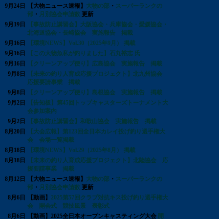
9月24日
【大物ニュース速報】
大物の部
・
スーパーランクの
部
・
月別協会申請数
更新
9月19日
【事故防止講習会】大阪協会・兵庫協会・愛媛協会・
北海道協会・長崎協会 実施報告 掲載
9月16日
【環境NEWS】Vol.30（2025年9月） 掲載
9月16日
【この大物魚私が釣りました】石丸裕志 氏
9月16日
【クリーンアップ便り】広島協会 実施報告 掲載
9月8日
【未来の釣り人育成応援プロジェクト】北九州協会
応援要請事業 掲載
9月8日
【クリーンアップ便り】島根協会 実施報告 掲載
9月2日
【告知板】第45回トップキャスターズトーナメント大
会参加案内
9月2日
【事故防止講習会】和歌山協会 実施報告 掲載
8月20日
【大会広報】第123回全日本カレイ投げ釣り選手権大
会 会場一覧掲載
8月18日
【環境NEWS】Vol.29（2025年8月） 掲載
8月18日
【未来の釣り人育成応援プロジェクト】北陸協会 応
援要請事業 掲載
8月12日
【大物ニュース速報】
大物の部
・
スーパーランクの
部
・
月別協会申請数
更新
8月6日
【動画】
2025第57回クラブ対抗キス投げ釣り選手権大
会 開会式 競技風景 表彰式
8月6日
【動画】2025全日本オープンキャスティング大会
開