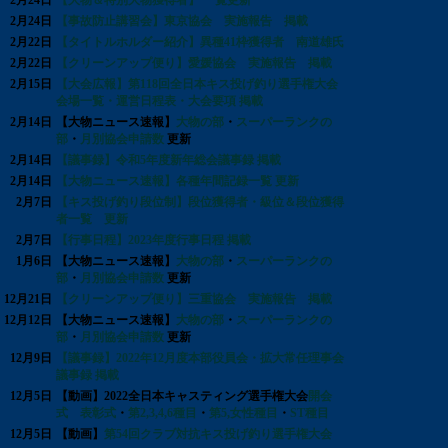
2月24日
【大物＆特別大物獲得者】 一覧更新
2月24日
【事故防止講習会】東京協会 実施報告 掲載
2月22日
【タイトルホルダー紹介】異種41枠獲得者 南道雄氏
2月22日
【クリーンアップ便り】愛媛協会 実施報告 掲載
2月15日
【大会広報】第118回全日本キス投げ釣り選手権大会
会場一覧・運営日程表・大会要項 掲載
2月14日
【大物ニュース速報】
大物の部
・
スーパーランクの
部
・
月別協会申請数
更新
2月14日
【議事録】令和5年度新年総会議事録 掲載
2月14日
【大物ニュース速報】各種年間記録一覧 更新
2月7日
【キス投げ釣り段位制】段位獲得者・級位＆段位獲得
者一覧 更新
2月7日
【行事日程】2023年度行事日程 掲載
1月6日
【大物ニュース速報】
大物の部
・
スーパーランクの
部
・
月別協会申請数
更新
12月21日
【クリーンアップ便り】三重協会 実施報告 掲載
12月12日
【大物ニュース速報】
大物の部
・
スーパーランクの
部
・
月別協会申請数
更新
12月9日
【議事録】2022年12月度本部役員会・拡大常任理事会
議事録 掲載
12月5日
【動画】2022全日本キャスティング選手権大会
開会
式 表彰式
・
第2,3,4,6種目
・
第5,女性種目
・
ST種目
12月5日
【動画】
第54回クラブ対抗キス投げ釣り選手権大会