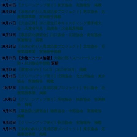
10月28日
【クリーンアップ便り】東京協会 実施報告 掲載
10月28日
【未来の釣り人育成応援プロジェクト】東京協会 応
援要請事業 実施報告掲載
10月27日
【大会広報】2025度全日本キャスティング選手権大
会 入賞者写真・成績表・大会風景掲載
10月24日
【事故防止講習会】山口協会・北陸協会・高知協会
実施報告 掲載
10月24日
【未来の釣り人育成応援プロジェクト】北陸協会 応
援要請事業 実施報告掲載
10月22日
【大物ニュース速報】
大物の部
・
スーパーランクの
部
・
月別協会申請数
更新
10月22日
【環境NEWS】Vol.31（2025年10月） 掲載
10月22日
【クリーンアップ便り】北陸協会・北九州協会・東京
協会 実施報告 掲載
10月8日
【未来の釣り人育成応援プロジェクト】香川協会 応
援要請事業 掲載
10月8日
【クリーンアップ便り】高知協会・徳島協会 実施報
告 掲載
9月29日
【事故防止講習会】徳島協会・中部協会 実施報告
掲載
9月29日
【クリーンアップ便り】香川協会 実施報告 掲載
9月29日
【未来の釣り人育成応援プロジェクト】東京協会 応
援要請事業 掲載