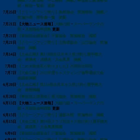
掲載／大阪協会 中止報告 掲載／事故防止講習会登
録・報告一覧表 更新
7月25日
【クリーンアップ便り】島根協会 実施報告 掲載／
実施計画・報告書一覧 更新
7月21日
【大物ニュース速報】
大物の部
・
スーパーランクの
部
・
月別協会申請数
更新
7月21日
【事故防止講習会】千葉協会 実施報告 掲載
7月21日
【クリーンアップ便り】北海道協会・山口協会 実施
報告 掲載
7月14日
【大会広報】第116回全日本キス投げ釣り選手権大
会 優勝者・成績表・大会風景 掲載
7月8日
【この大物魚私が釣りました】片岡洋次郎氏
7月7日
【大会広報】2022年度キャスティング春季通信大会
成績表掲載
6月20日
【大会広報】第116回全日本キス投げ釣り選手権大
会 速報掲載
6月20日
【事故防止講習会】香川協会 実施報告 掲載
6月15日
【大物ニュース速報】
大物の部
・
スーパーランクの
部
・
月別協会申請数
更新
6月15日
【クリーンアップ便り】連盟本部 実施報告 掲載
6月15日
【大会広報】第54回クラブ対抗キス投げ釣り選手権大
会 成績表・大会風景掲載
6月6日
【事故防止講習会】三重協会 実施報告 掲載