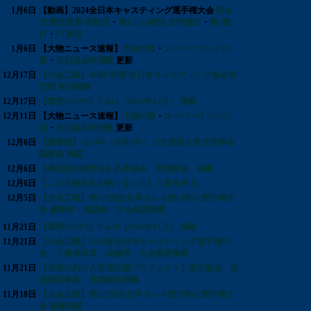
1月6日
【動画】2024全日本キャスティング選手権大会
開会
式 競技風景 表彰式
・
第1,2,3,4種目 女性種目
・
第5種
目
・
ST種目
1月6日
【大物ニュース速報】
大物の部
・
スーパーランクの
部
・
月別協会申請数
更新
12月17日
【大会広報】令和7年度 全日本キャスティング協会対
抗戦 要項掲載
12月17日
【環境NEWS】Vol.21（2024年12月） 掲載
12月11日
【大物ニュース速報】
大物の部
・
スーパーランクの
部
・
月別協会申請数
更新
12月6日
【議事録】2024年（令和6年）12月度拡大常任理事会
議事録 掲載
12月6日
【事故防止講習会】兵庫協会 実施報告 掲載
12月6日
【この大物魚私が釣りました】八尾浩幸 氏
12月5日
【大会広報】第121回全日本カレイ投げ釣り選手権大
会 優勝者・成績表・大会風景掲載
11月21日
【環境NEWS】Vol.20（2024年11月） 掲載
11月21日
【大会広報】2024度全日本キャスティング選手権大
会 入賞者写真・成績表・大会風景掲載
11月21日
【未来の釣り人育成応援プロジェクト】東京協会 応
援要請事業 実施報告掲載
11月18日
【大会広報】第121回全日本カレイ投げ釣り選手権大
会 速報掲載