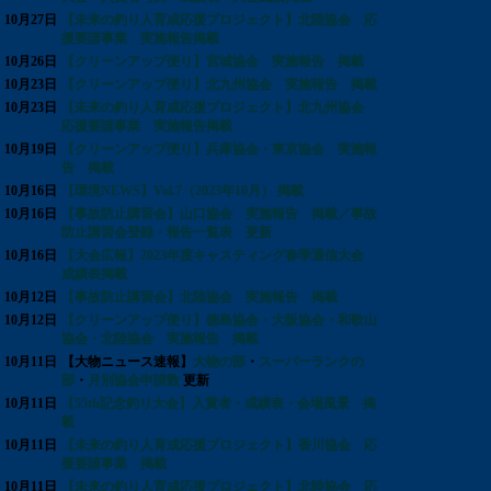
10月27日
【未来の釣り人育成応援プロジェクト】北陸協会 応
援要請事業 実施報告掲載
10月26日
【クリーンアップ便り】宮城協会 実施報告 掲載
10月23日
【クリーンアップ便り】北九州協会 実施報告 掲載
10月23日
【未来の釣り人育成応援プロジェクト】北九州協会
応援要請事業 実施報告掲載
10月19日
【クリーンアップ便り】兵庫協会・東京協会 実施報
告 掲載
10月16日
【環境NEWS】Vol.7（2023年10月） 掲載
10月16日
【事故防止講習会】山口協会 実施報告 掲載／事故
防止講習会登録・報告一覧表 更新
10月16日
【大会広報】2023年度キャスティング春季通信大会
成績表掲載
10月12日
【事故防止講習会】北陸協会 実施報告 掲載
10月12日
【クリーンアップ便り】徳島協会・大阪協会・和歌山
協会・北陸協会 実施報告 掲載
10月11日
【大物ニュース速報】
大物の部
・
スーパーランクの
部
・
月別協会申請数
更新
10月11日
【55th記念釣り大会】入賞者・成績表・会場風景 掲
載
10月11日
【未来の釣り人育成応援プロジェクト】香川協会 応
援要請事業 掲載
10月11日
【未来の釣り人育成応援プロジェクト】北陸協会 応