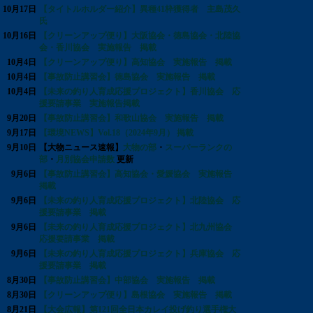
10月17日
【タイトルホルダー紹介】異種41枠獲得者 主島茂久
氏
10月16日
【クリーンアップ便り】大阪協会・徳島協会・北陸協
会・香川協会 実施報告 掲載
10月4日
【クリーンアップ便り】高知協会 実施報告 掲載
10月4日
【事故防止講習会】徳島協会 実施報告 掲載
10月4日
【未来の釣り人育成応援プロジェクト】香川協会 応
援要請事業 実施報告掲載
9月20日
【事故防止講習会】和歌山協会 実施報告 掲載
9月17日
【環境NEWS】Vol.18（2024年9月） 掲載
9月10日
【大物ニュース速報】
大物の部
・
スーパーランクの
部
・
月別協会申請数
更新
9月6日
【事故防止講習会】高知協会・愛媛協会 実施報告
掲載
9月6日
【未来の釣り人育成応援プロジェクト】北陸協会 応
援要請事業 掲載
9月6日
【未来の釣り人育成応援プロジェクト】北九州協会
応援要請事業 掲載
9月6日
【未来の釣り人育成応援プロジェクト】兵庫協会 応
援要請事業 掲載
8月30日
【事故防止講習会】中部協会 実施報告 掲載
8月30日
【クリーンアップ便り】島根協会 実施報告 掲載
8月21日
【大会広報】第121回全日本カレイ投げ釣り選手権大