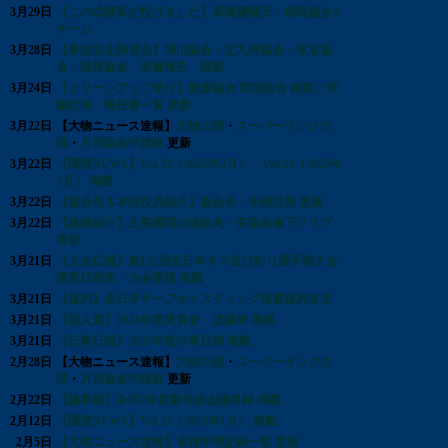
3月29日
【この成績私が投げました】高橋優輔氏・徳島協会A
チーム
3月28日
【事故防止講習会】岡山協会・北九州協会・東京協
会・島根協会 実施報告 掲載
3月24日
【クリーンアップ便り】愛媛協会 実施報告 掲載／実
施計画・報告書一覧 更新
3月22日
【大物ニュース速報】
大物の部
・
スーパーランクの
部
・
月別協会申請数
更新
3月22日
【環境NEWS】Vol.23（2025年2月）、Vol.24（2025年
3月） 掲載
3月22日
【協会長＆本部役員紹介】協会長・本部役員 更新
3月22日
【組織紹介】主要機関の連絡先・各協会傘下クラブ
更新
3月21日
【大会広報】第122回全日本キス投げ釣り選手権大会
運営日程表・大会要項 掲載
3月21日
【規約】全日本サーフキャスティング連盟規約改定
3月21日
【新人賞】2024年度受賞者・成績表 掲載
3月21日
【行事日程】2025年度行事日程 掲載
2月28日
【大物ニュース速報】
大物の部
・
スーパーランクの
部
・
月別協会申請数
更新
2月22日
【議事録】令和7年度新年総会議事録 掲載
2月12日
【環境NEWS】Vol.22（2025年1月） 掲載
2月5日
【大物ニュース速報】各種年間記録一覧 更新