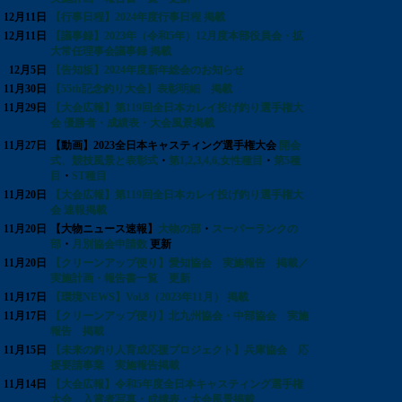
12月11日
【行事日程】2024年度行事日程 掲載
12月11日
【議事録】2023年（令和5年）12月度本部役員会・拡
大常任理事会議事録 掲載
12月5日
【告知板】2024年度新年総会のお知らせ
11月30日
【55th記念釣り大会】表彰明細 掲載
11月29日
【大会広報】第119回全日本カレイ投げ釣り選手権大
会 優勝者・成績表・大会風景掲載
11月27日
【動画】2023全日本キャスティング選手権大会
開会
式、競技風景と表彰式
・
第1,2,3,4,6,女性種目
・
第5種
目
・
ST種目
11月20日
【大会広報】第119回全日本カレイ投げ釣り選手権大
会 速報掲載
11月20日
【大物ニュース速報】
大物の部
・
スーパーランクの
部
・
月別協会申請数
更新
11月20日
【クリーンアップ便り】愛知協会 実施報告 掲載／
実施計画・報告書一覧 更新
11月17日
【環境NEWS】Vol.8（2023年11月） 掲載
11月17日
【クリーンアップ便り】北九州協会・中部協会 実施
報告 掲載
11月15日
【未来の釣り人育成応援プロジェクト】兵庫協会 応
援要請事業 実施報告掲載
11月14日
【大会広報】令和5年度全日本キャスティング選手権
大会 入賞者写真・成績表・大会風景掲載