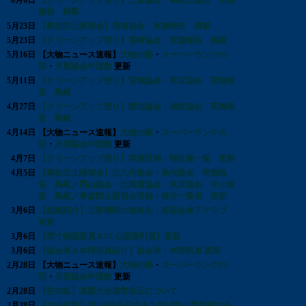
6月6日
【クリーンアップ便り】三重協会・和歌山協会 実施
報告 掲載
5月23日
【事故防止講習会】備後協会 実施報告 掲載
5月23日
【クリーンアップ便り】長崎協会 実施報告 掲載
5月16日
【大物ニュース速報】
大物の部
・
スーパーランクの
部
・
月別協会申請数
更新
5月11日
【クリーンアップ便り】宮城協会・東京協会 実施報
告 掲載
4月27日
【クリーンアップ便り】愛知協会・備後協会 実施報
告 掲載
4月14日
【大物ニュース速報】
大物の部
・
スーパーランクの
部
・
月別協会申請数
更新
4月7日
【クリーンアップ便り】実施計画・報告書一覧 更新
4月5日
【事故防止講習会】北九州協会・島根協会 実施報
告 掲載／岡山協会・北海道協会・東京協会 中止報
告 掲載／事故防止講習会登録・報告一覧表 更新
3月6日
【組織紹介】主要機関の連絡先・各協会傘下クラブ
更新
3月6日
【実寸確認委員＆SC公認審判員】更新
3月6日
【協会長＆本部役員紹介】協会長・本部役員 更新
2月28日
【大物ニュース速報】
大物の部
・
スーパーランクの
部
・
月別協会申請数
更新
2月28日
【告知板】連盟大会運営改正について
2月28日
【大会広報】第116回全日本キス投げ釣り選手権大会