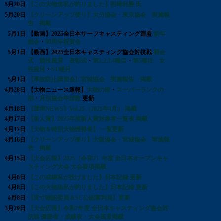
5月20日
【この大物魚私が釣りました】西崎利勝 氏
5月20日
【クリーンアップ便り】大分協会・東京協会 実施報
告 掲載
5月1日
【動画】2025全日本サーフキャスティング連盟
新年
総会
・
60周年祝賀会
5月1日
【動画】2025全日本キャスティング協会対抗戦
開会
式 競技風景 表彰式
・
第1,2,3,4種目
・
第5種目 女
性種目
・
ST種目
5月1日
【事故防止講習会】宮城協会 実施報告 掲載
4月28日
【大物ニュース速報】
大物の部
・
スーパーランクの
部
・
月別協会申請数
更新
4月18日
【環境NEWS】Vol.25（2025年4月） 掲載
4月17日
【新人賞】2025年度新人賞対象者一覧表 掲載
4月17日
【大物＆特別大物獲得者】 一覧更新
4月16日
【クリーンアップ便り】大阪協会・宮城協会 実施報
告 掲載
4月15日
【大会広報】2025（令和7）年度 全日本オープンキャ
スティング大会 大会要項掲載
4月8日
【この成績私が投げました】日本記録 更新
4月8日
【この大物魚私が釣りました】日本記録 更新
4月8日
【実寸確認委員＆SC公認審判員】更新
3月29日
【大会広報】令和7年度 全日本キャスティング協会対
抗戦 優勝者・成績表・大会風景掲載