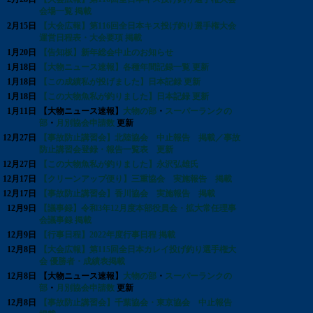
会場一覧 掲載
2月15日
【大会広報】第116回全日本キス投げ釣り選手権大会
運営日程表・大会要項 掲載
1月20日
【告知板】新年総会中止のお知らせ
1月18日
【大物ニュース速報】各種年間記録一覧 更新
1月18日
【この成績私が投げました】日本記録 更新
1月18日
【この大物魚私が釣りました】日本記録 更新
1月11日
【大物ニュース速報】
大物の部
・
スーパーランクの
部
・
月別協会申請数
更新
12月27日
【事故防止講習会】北陸協会 中止報告 掲載／事故
防止講習会登録・報告一覧表 更新
12月27日
【この大物魚私が釣りました】永沢弘雄氏
12月17日
【クリーンアップ便り】三重協会 実施報告 掲載
12月17日
【事故防止講習会】香川協会 実施報告 掲載
12月9日
【議事録】令和3年12月度本部役員会・拡大常任理事
会議事録 掲載
12月9日
【行事日程】2022年度行事日程 掲載
12月8日
【大会広報】第115回全日本カレイ投げ釣り選手権大
会 優勝者・成績表掲載
12月8日
【大物ニュース速報】
大物の部
・
スーパーランクの
部
・
月別協会申請数
更新
12月8日
【事故防止講習会】千葉協会・東京協会 中止報告