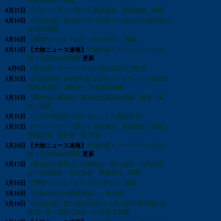
援要請事業 掲載
4月21日
【クリーンアップ便り】東京協会 実施報告 掲載
4月16日
【大会広報】第58回クラブ対抗キス投げ釣り選手権大
会 要項掲載
4月16日
【環境NEWS】Vol.37（2026年4月） 掲載
4月13日
【大物ニュース速報】
大物の部
・
スーパーランクの
部
・
月別協会申請数
更新
4月6日
【告知板】スーパーランク賞の表彰タグ変更
3月31日
【大会広報】令和8年度 全日本キャスティング協会対
抗戦 優勝者・成績表・大会風景掲載
3月31日
【事故防止講習会】事故防止講習会登録・報告一覧
表 更新
3月31日
【この大物魚私が釣りました】八尾浩幸 氏
3月31日
【クリーンアップ便り】宮城協会 実施報告 掲載／
実施計画・報告書一覧 更新
3月24日
【大物ニュース速報】
大物の部
・
スーパーランクの
部
・
月別協会申請数
更新
3月17日
【事故防止講習会】兵庫協会・岡山協会・北九州協
会・宮城協会・東京協会 実施報告 掲載
3月16日
【環境NEWS】Vol.36（2026年3月） 掲載
3月16日
【大物＆特別大物獲得者】 一覧更新
3月16日
【大会広報】第124回全日本キス投げ釣り選手権大会
会場一覧・運営日程表・大会要項 掲載