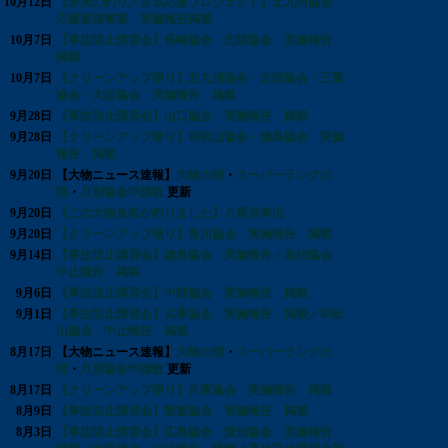
10月12日
【未来の釣り人育成応援プロジェクト】北九州協会
応援要請事業 実施報告掲載
10月7日
【事故防止講習会】長崎協会・北陸協会 実施報告
掲載
10月7日
【クリーンアップ便り】北九州協会・北陸協会・三重
協会・大阪協会 実施報告 掲載
9月28日
【事故防止講習会】山口協会 実施報告 掲載
9月28日
【クリーンアップ便り】和歌山協会・徳島協会 実施
報告 掲載
9月20日
【大物ニュース速報】
大物の部
・
スーパーランクの
部
・
月別協会申請数
更新
9月20日
【この大物魚私が釣りました】八尾浩幸氏
9月20日
【クリーンアップ便り】香川協会 実施報告 掲載
9月14日
【事故防止講習会】徳島協会 実施報告／高知協会
中止報告 掲載
9月6日
【事故防止講習会】中部協会 実施報告 掲載
9月1日
【事故防止講習会】兵庫協会 実施報告 掲載／和歌
山協会 中止報告 掲載
8月17日
【大物ニュース速報】
大物の部
・
スーパーランクの
部
・
月別協会申請数
更新
8月17日
【クリーンアップ便り】兵庫協会 実施報告 掲載
8月9日
【事故防止講習会】愛媛協会 実施報告 掲載
8月3日
【事故防止講習会】広島協会・愛知協会 実施報告