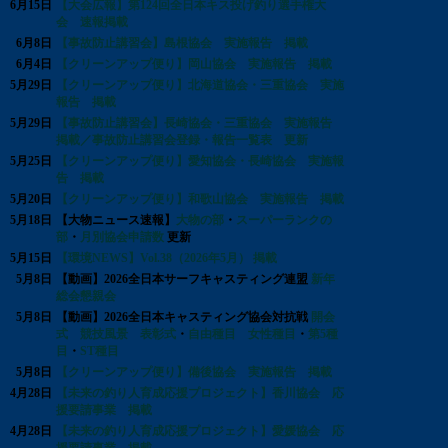
6月15日
【大会広報】第124回全日本キス投げ釣り選手権大
会 速報掲載
6月8日
【事故防止講習会】島根協会 実施報告 掲載
6月4日
【クリーンアップ便り】岡山協会 実施報告 掲載
5月29日
【クリーンアップ便り】北海道協会・三重協会 実施
報告 掲載
5月29日
【事故防止講習会】長崎協会・三重協会 実施報告
掲載／事故防止講習会登録・報告一覧表 更新
5月25日
【クリーンアップ便り】愛知協会・長崎協会 実施報
告 掲載
5月20日
【クリーンアップ便り】和歌山協会 実施報告 掲載
5月18日
【大物ニュース速報】
大物の部
・
スーパーランクの
部
・
月別協会申請数
更新
5月15日
【環境NEWS】Vol.38（2026年5月） 掲載
5月8日
【動画】2026全日本サーフキャスティング連盟
新年
総会懇親会
5月8日
【動画】2026全日本キャスティング協会対抗戦
開会
式 競技風景 表彰式
・
自由種目 女性種目
・
第5種
目
・
ST種目
5月8日
【クリーンアップ便り】備後協会 実施報告 掲載
4月28日
【未来の釣り人育成応援プロジェクト】香川協会 応
援要請事業 掲載
4月28日
【未来の釣り人育成応援プロジェクト】愛媛協会 応