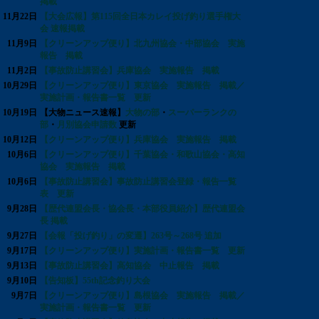
掲載
11月22日
【大会広報】第115回全日本カレイ投げ釣り選手権大
会 速報掲載
11月9日
【クリーンアップ便り】北九州協会・中部協会 実施
報告 掲載
11月2日
【事故防止講習会】兵庫協会 実施報告 掲載
10月29日
【クリーンアップ便り】東京協会 実施報告 掲載／
実施計画・報告書一覧 更新
10月19日
【大物ニュース速報】
大物の部
・
スーパーランクの
部
・
月別協会申請数
更新
10月12日
【クリーンアップ便り】兵庫協会 実施報告 掲載
10月6日
【クリーンアップ便り】千葉協会・和歌山協会・高知
協会 実施報告 掲載
10月6日
【事故防止講習会】事故防止講習会登録・報告一覧
表 更新
9月28日
【歴代連盟会長・協会長・本部役員紹介】歴代連盟会
長 掲載
9月27日
【会報「投げ釣り」の変遷】263号～268号 追加
9月17日
【クリーンアップ便り】実施計画・報告書一覧 更新
9月13日
【事故防止講習会】高知協会 中止報告 掲載
9月10日
【告知板】55th記念釣り大会
9月7日
【クリーンアップ便り】島根協会 実施報告 掲載／
実施計画・報告書一覧 更新