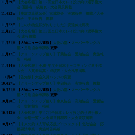
11月29日
【大会広報】第117回全日本カレイ投げ釣り選手権大
会 優勝者・成績表・大会風景掲載
11月22日
【事故防止講習会】宮城協会 実施報告 掲載／大分
協会 中止報告 掲載
11月22日
【この大物魚私が釣りました】安達伸太郎氏
11月21日
【大会広報】第117回全日本カレイ投げ釣り選手権大
会 速報掲載
11月21日
【大物ニュース速報】
大物の部
・
スーパーランクの
部
・
月別協会申請数
更新
11月17日
【クリーンアップ便り】千葉協会・愛知協会 実施報
告 掲載
11月14日
【大会広報】令和4年度全日本キャスティング選手権
大会 入賞者写真・成績表・大会風景掲載
11月4日
【告知板】大会入賞バッジの変更
10月27日
【クリーンアップ便り】中部協会 実施報告 掲載
10月21日
【大物ニュース速報】
大物の部
・
スーパーランクの
部
・
月別協会申請数
更新
10月20日
【クリーンアップ便り】東京協会・高知協会・愛媛協
会 実施報告 掲載
10月13日
【大会広報】第117回全日本カレイ投げ釣り選手権大
会 会場一覧・大会運営日程表・大会要項掲載
10月12日
【未来の釣り人育成応援プロジェクト】北陸協会 応
援要請事業 実施報告掲載