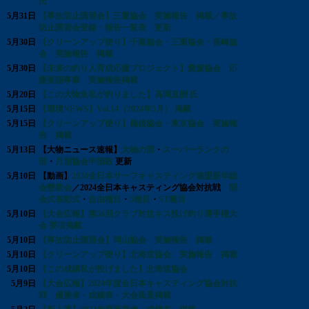
氏
5月31日
【事故防止講習会】三重協会 実施報告 掲載／事故
防止講習会登録・報告一覧表 更新
5月30日
【クリーンアップ便り】千葉協会・三重協会・長崎協
会 実施報告 掲載
5月30日
【未来の釣り人育成応援プロジェクト】愛媛協会 応
援要請事業 実施報告掲載
5月20日
【この大物魚私が釣りました】高岡直樹 氏
5月15日
【環境NEWS】Vol.14（2024年5月） 掲載
5月15日
【クリーンアップ便り】備後協会・東京協会 実施報
告 掲載
5月13日
【大物ニュース速報】
大物の部
・
スーパーランクの
部
・
月別協会申請数
更新
5月10日
【動画】
2024全日本サーフキャスティング連盟新年総
会懇親会
／2024全日本キャスティング協会対抗戦
開
会式表彰式
・
自由種目
・
5種目
・
ST種目
5月10日
【大会広報】第56回クラブ対抗キス投げ釣り選手権大
会 要項掲載
5月10日
【事故防止講習会】岡山協会 実施報告 掲載
5月10日
【クリーンアップ便り】北海道協会 実施報告 掲載
5月10日
【この成績私が投げました】北海道協会
5月9日
【大会広報】2024年度全日本キャスティング協会対抗
戦 優勝者・成績表・大会風景掲載