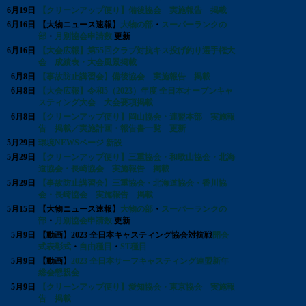
6月19日
【クリーンアップ便り】備後協会 実施報告 掲載
6月16日
【大物ニュース速報】
大物の部
・
スーパーランクの
部
・
月別協会申請数
更新
6月16日
【大会広報】第55回クラブ対抗キス投げ釣り選手権大
会 成績表・大会風景掲載
6月8日
【事故防止講習会】備後協会 実施報告 掲載
6月8日
【大会広報】令和5（2023）年度 全日本オープンキャ
スティング大会 大会要項掲載
6月8日
【クリーンアップ便り】岡山協会・連盟本部 実施報
告 掲載／実施計画・報告書一覧 更新
5月29日
環境NEWSページ 新設
5月29日
【クリーンアップ便り】三重協会・和歌山協会・北海
道協会・長崎協会 実施報告 掲載
5月29日
【事故防止講習会】三重協会・北海道協会・香川協
会・長崎協会 実施報告 掲載
5月15日
【大物ニュース速報】
大物の部
・
スーパーランクの
部
・
月別協会申請数
更新
5月9日
【動画】2023 全日本キャスティング協会対抗戦
開会
式表彰式
・
自由種目
・
ST種目
5月9日
【動画】
2023 全日本サーフキャスティング連盟新年
総会懇親会
5月9日
【クリーンアップ便り】愛知協会・東京協会 実施報
告 掲載