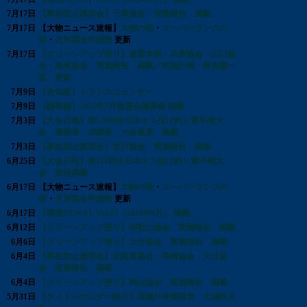
7月17日
【事故防止講習会】千葉協会 実施報告 掲載
7月17日
【大物ニュース速報】
大物の部
・
スーパーランクの
部
・
月別協会申請数
更新
7月17日
【クリーンアップ便り】連盟本部・兵庫協会・山口協
会・島根協会 実施報告 掲載／実施計画・報告書一
覧 更新
7月9日
【告知板】トランスジェンダー
7月9日
【議事録】2024年7月連盟会議事録 掲載
7月3日
【大会広報】第120回全日本キス投げ釣り選手権大
会 優勝者・成績表・大会風景 掲載
7月3日
【事故防止講習会】香川協会 実施報告 掲載
6月25日
【大会広報】第120回全日本キス投げ釣り選手権大
会 速報掲載
6月17日
【大物ニュース速報】
大物の部
・
スーパーランクの
部
・
月別協会申請数
更新
6月17日
【環境NEWS】Vol.15（2024年6月） 掲載
6月12日
【クリーンアップ便り】和歌山協会 実施報告 掲載
6月6日
【クリーンアップ便り】大分協会 実施報告 掲載
6月4日
【事故防止講習会】北海道協会・長崎協会・大分協
会 実施報告 掲載
6月4日
【クリーンアップ便り】岡山協会 実施報告 掲載
5月31日
【タイトルホルダー紹介】異種41枠獲得者 大橋政夫