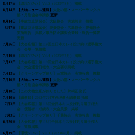
8月17日
【環境NEWS】Vol.5（2023年8月） 掲載
8月14日
【大物ニュース速報】
大物の部
・
スーパーランクの
部
・
月別協会申請数
更新
8月14日
【事故防止講習会】大阪協会 実施報告 掲載
8月7日
【事故防止講習会】愛媛協会・広島協会・愛知協会
実施報告 掲載／事故防止講習会登録・報告一覧表
更新
7月26日
【大会広報】第119回全日本カレイ投げ釣り選手権大
会 会場一覧掲載
7月19日
【環境NEWS】Vol.4（2023年7月） 掲載
7月13日
【大会広報】第119回全日本カレイ投げ釣り選手権大
会 大会運営日程表・大会要項掲載
7月13日
【クリーンアップ便り】三重協会 実施報告 掲載
7月10日
【大物ニュース速報】
大物の部
・
スーパーランクの
部
・
月別協会申請数
更新
7月10日
【この大物魚私が釣りました】片桐正俊 氏
7月10日
【議事録】2023年7月常任理事会議事録 掲載
7月3日
【大会広報】第118回全日本キス投げ釣り選手権大
会 優勝者・成績表・大会風景 掲載
7月3日
【クリーンアップ便り】千葉協会 実施報告 掲載
6月20日
【大会広報】第118回全日本キス投げ釣り選手権大
会 速報掲載
6月19日
【環境NEWS】Vol.3（2023年6月） 掲載