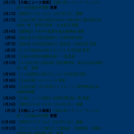
2月27日
【大物ニュース速報】
大物の部
・
スーパーランクの
部
・
月別協会申請数
更新
2月27日
【環境NEWS】Vol.11（2024年2月） 掲載
2月27日
【大会広報】第120回全日本キス投げ釣り選手権大会
会場一覧・運営日程表・大会要項 掲載
2月14日
【議事録】令和6年度新年総会議事録 掲載
2月9日
【協会長＆本部役員紹介】本部役員 更新
2月7日
【協会長＆本部役員紹介】協会長・本部役員 更新
2月2日
【この大物魚私が釣りました】日本記録 更新
2月1日
【大物＆特別大物獲得者】 一覧更新
1月31日
【キス投げ釣り段位制】段位獲得者・級位＆段位獲得
者一覧 更新
1月30日
【この成績私が投げました】日本記録 更新
1月30日
【大会広報】SCベスト10 更新
1月30日
【大会広報】2023年度キャスティング夏季通信大会
成績表掲載
1月26日
【大物ニュース速報】各種年間記録一覧 更新
1月26日
【環境NEWS】Vol.10（2024年1月） 掲載
1月5日
【大物ニュース速報】
大物の部
・
スーパーランクの
部
・
月別協会申請数
更新
12月18日
【環境NEWS】Vol.9（2023年12月） 掲載
12月12日
【クリーンアップ便り】三重協会 実施報告 掲載／
実施計画・報告書一覧 更新