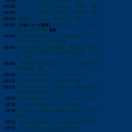
5月2日
【新人賞】2023年度受賞者・成績表 掲載
4月23日
【クリーンアップ便り】愛知協会 実施報告 掲載
4月18日
【クリーンアップ便り】宮城協会 実施報告 掲載
4月18日
【環境NEWS】Vol.13（2024年4月） 掲載
4月16日
【大物ニュース速報】
大物の部
・
スーパーランクの
部
・
月別協会申請数
更新
4月15日
【大会広報】令和6（2024）年度 全日本オープンキャ
スティング大会 大会要項掲載
4月10日
【事故防止講習会】北九州協会・島根協会・東京協
会 実施報告 掲載／事故防止講習会登録・報告一覧
表 更新
4月10日
【未来の釣り人育成応援プロジェクト】愛媛協会 応
援要請事業 掲載
3月25日
【この大物魚私が釣りました】野本守一 氏
3月15日
【環境NEWS】Vol.12（2024年3月） 掲載
3月12日
【クリーンアップ便り】愛媛協会 実施報告 掲載／
実施計画・報告書一覧 更新
3月7日
【規約】全日本サーフキャスティングルール 改訂
3月7日
【この大物魚私が釣りました】山本雅之 氏
3月7日
【組織紹介】主要機関の連絡先・各協会傘下クラブ
更新
3月7日
【協会長＆本部役員紹介】大分協会 協会長 更新
3月7日
【実寸確認委員＆SC公認審判員】更新