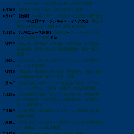
会 会場一覧・大会運営日程表・大会要項掲載
8月20日
【環境NEWS】Vol.17（2024年8月） 掲載
8月13日
【動画】
2024第56回クラブ対抗キス投げ釣り選手権大
会
／2024全日本オープンキャスティング大会
開会式
表彰式
・
第1.2.3.4.6種目
・
第5種目
・
ST種目
8月13日
【大物ニュース速報】
大物の部
・
スーパーランクの
部
・
月別協会申請数
更新
8月7日
【事故防止講習会】大阪協会・広島協会・山口協会
実施報告 掲載／事故防止講習会登録・報告一覧表
更新
8月5日
【大会広報】2024度全日本キャスティング選手権大
会 大会要項掲載
8月5日
【事故防止講習会】愛知協会 実施報告 掲載／事故
防止講習会登録・報告一覧表 更新
7月26日
【大会広報】令和6（2024）年度 全日本オープンキャ
スティング大会 入賞者・成績表・大会風景掲載
7月25日
【この成績私が投げました】楠見享大氏・木藤崇史
氏・濱谷薫氏・小野貴史氏・中島康彦氏・浜松勝昭
氏・小野由夏氏
7月18日
【大会広報】2024年度キャスティング春季通信大会
成績表掲載
7月18日
【大会広報】第56回クラブ対抗キス投げ釣り選手権大
会 成績表・大会風景掲載
7月17日
【環境NEWS】Vol.16（2024年7月） 掲載