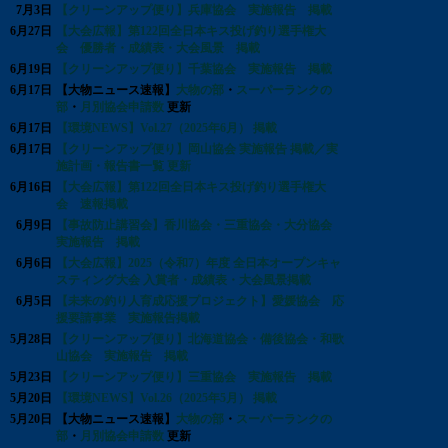
7月3日
【クリーンアップ便り】兵庫協会 実施報告 掲載
6月27日
【大会広報】第122回全日本キス投げ釣り選手権大
会 優勝者・成績表・大会風景 掲載
6月19日
【クリーンアップ便り】千葉協会 実施報告 掲載
6月17日
【大物ニュース速報】
大物の部
・
スーパーランクの
部
・
月別協会申請数
更新
6月17日
【環境NEWS】Vol.27（2025年6月） 掲載
6月17日
【クリーンアップ便り】岡山協会 実施報告 掲載／実
施計画・報告書一覧 更新
6月16日
【大会広報】第122回全日本キス投げ釣り選手権大
会 速報掲載
6月9日
【事故防止講習会】香川協会・三重協会・大分協会
実施報告 掲載
6月6日
【大会広報】2025（令和7）年度 全日本オープンキャ
スティング大会 入賞者・成績表・大会風景掲載
6月5日
【未来の釣り人育成応援プロジェクト】愛媛協会 応
援要請事業 実施報告掲載
5月28日
【クリーンアップ便り】北海道協会・備後協会・和歌
山協会 実施報告 掲載
5月23日
【クリーンアップ便り】三重協会 実施報告 掲載
5月20日
【環境NEWS】Vol.26（2025年5月） 掲載
5月20日
【大物ニュース速報】
大物の部
・
スーパーランクの
部
・
月別協会申請数
更新