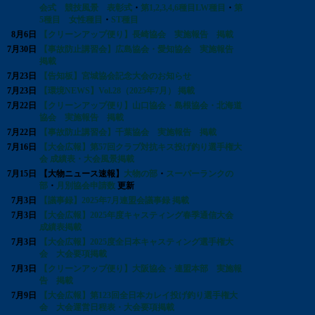
会式 競技風景 表彰式
・
第1,2,3,4,6種目LW種目
・
第
5種目 女性種目
・
ST種目
8月6日
【クリーンアップ便り】長崎協会 実施報告 掲載
7月30日
【事故防止講習会】広島協会・愛知協会 実施報告
掲載
7月23日
【告知板】宮城協会記念大会のお知らせ
7月23日
【環境NEWS】Vol.28（2025年7月） 掲載
7月22日
【クリーンアップ便り】山口協会・島根協会・北海道
協会 実施報告 掲載
7月22日
【事故防止講習会】千葉協会 実施報告 掲載
7月16日
【大会広報】第57回クラブ対抗キス投げ釣り選手権大
会 成績表・大会風景掲載
7月15日
【大物ニュース速報】
大物の部
・
スーパーランクの
部
・
月別協会申請数
更新
7月3日
【議事録】2025年7月連盟会議事録 掲載
7月3日
【大会広報】2025年度キャスティング春季通信大会
成績表掲載
7月3日
【大会広報】2025度全日本キャスティング選手権大
会 大会要項掲載
7月3日
【クリーンアップ便り】大阪協会・連盟本部 実施報
告 掲載
7月9日
【大会広報】第123回全日本カレイ投げ釣り選手権大
会 大会運営日程表・大会要項掲載