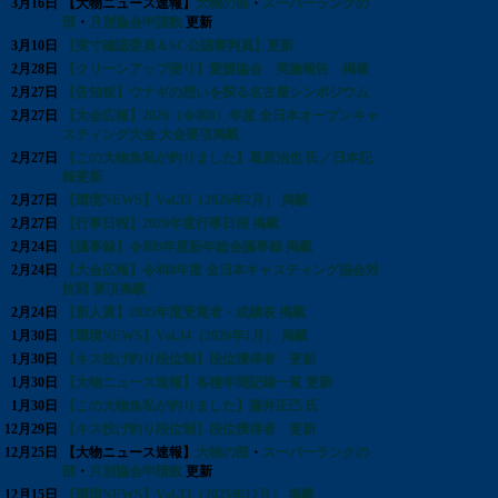
3月16日
【大物ニュース速報】
大物の部
・
スーパーランクの
部
・
月別協会申請数
更新
3月10日
【実寸確認委員＆SC公認審判員】更新
2月28日
【クリーンアップ便り】愛媛協会 実施報告 掲載
2月27日
【告知板】ウナギの想いを探る名古屋シンポジウム
2月27日
【大会広報】2026（令和8）年度 全日本オープンキャ
スティング大会 大会要項掲載
2月27日
【この大物魚私が釣りました】葛原治也 氏／日本記
録更新
2月27日
【環境NEWS】Vol.35（2026年2月） 掲載
2月27日
【行事日程】2026年度行事日程 掲載
2月24日
【議事録】令和8年度新年総会議事録 掲載
2月24日
【大会広報】令和8年度 全日本キャスティング協会対
抗戦 要項掲載
2月24日
【新人賞】2025年度受賞者・成績表 掲載
1月30日
【環境NEWS】Vol.34（2026年1月） 掲載
1月30日
【キス投げ釣り段位制】段位獲得者 更新
1月30日
【大物ニュース速報】各種年間記録一覧 更新
1月30日
【この大物魚私が釣りました】藤井正己 氏
12月29日
【キス投げ釣り段位制】段位獲得者 更新
12月25日
【大物ニュース速報】
大物の部
・
スーパーランクの
部
・
月別協会申請数
更新
12月15日
【環境NEWS】Vol.33（2025年12月） 掲載