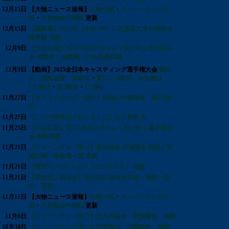
12月15日
【大物ニュース速報】
大物の部
・
スーパーランクの
部
・
月別協会申請数
更新
12月15日
【議事録】2025年（令和7年）12月度拡大常任理事会
議事録 掲載
12月9日
【大会広報】第123回全日本カレイ投げ釣り選手権大
会 優勝者・成績表・大会風景掲載
12月9日
【動画】2025全日本キャスティング選手権大会
開会
式 競技風景 表彰式
・
第1,2,3,4種目 女性種目
LW種目
・
第5種目
・
ST種目
11月27日
【タイトルホルダー紹介】異種41枠獲得者 廣田雄一
氏
11月27日
【この大物魚私が釣りました】井上勇輝 氏
11月25日
【大会広報】第123回全日本カレイ投げ釣り選手権大
会 速報掲載
11月21日
【クリーンアップ便り】愛知協会 実施報告 掲載／実
施計画・報告書一覧 更新
11月21日
【環境NEWS】Vol.32（2025年11月） 掲載
11月21日
【事故防止講習会】事故防止講習会登録・報告一覧
表 更新
11月11日
【大物ニュース速報】
大物の部
・
スーパーランクの
部
・
月別協会申請数
更新
11月6日
【クリーンアップ便り】北九州協会 実施報告 掲載
10月30日
【クリーンアップ便り】中部協会 実施報告 掲載