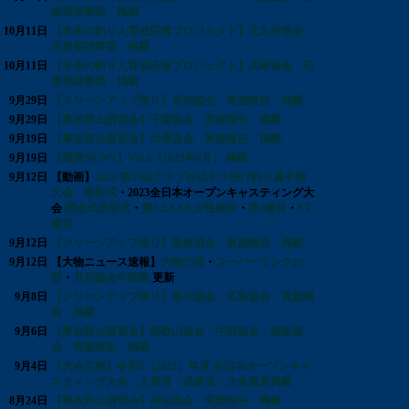
援要請事業 掲載
10月11日
【未来の釣り人育成応援プロジェクト】北九州協会
応援要請事業 掲載
10月11日
【未来の釣り人育成応援プロジェクト】兵庫協会 応
援要請事業 掲載
9月29日
【クリーンアップ便り】高知協会 実施報告 掲載
9月29日
【事故防止講習会】千葉協会 実施報告 掲載
9月19日
【事故防止講習会】兵庫協会 実施報告 掲載
9月19日
【環境NEWS】Vol.6（2023年9月） 掲載
9月12日
【動画】
2023 第55回クラブ対抗キス投げ釣り選手権
大会 表彰式
・2023全日本オープンキャスティング大
会
開会式表彰式
・
第1,2,3,4,6,女性種目
・
第5種目
・
ST
種目
9月12日
【クリーンアップ便り】島根協会 実施報告 掲載
9月12日
【大物ニュース速報】
大物の部
・
スーパーランクの
部
・
月別協会申請数
更新
9月8日
【クリーンアップ便り】香川協会・広島協会 実施報
告 掲載
9月6日
【事故防止講習会】和歌山協会・中部協会・徳島協
会 実施報告 掲載
9月4日
【大会広報】令和5（2023）年度 全日本オープンキャ
スティング大会 入賞者・成績表・大会風景掲載
8月24日
【事故防止講習会】高知協会 実施報告 掲載