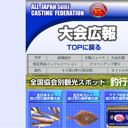
TOP
組織紹介
大物ニュース
大会広報
指定用品インフォメーション
クリーンアップ便り
規約
キス投げ釣り段位制
タイトル