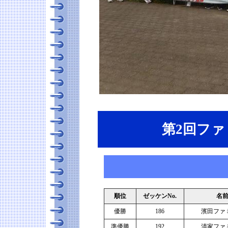
第2回フ
順位
ゼッケンNo.
名
優勝
186
濱田ファ
準優勝
192
清家ファ