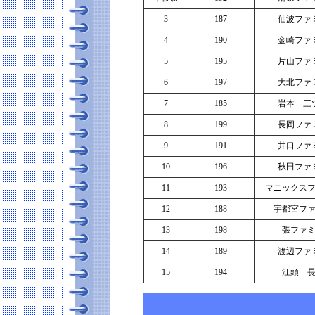
3
187
仙波ファ
4
190
金崎ファ
5
195
片山ファ
6
197
大北ファ
7
185
岩本 三
8
199
長岡ファ
9
191
井口ファ
10
196
秋田ファ
11
193
マニックス
12
188
宇都宮フ
13
198
張ファ
14
189
渡辺ファ
15
194
江頭 