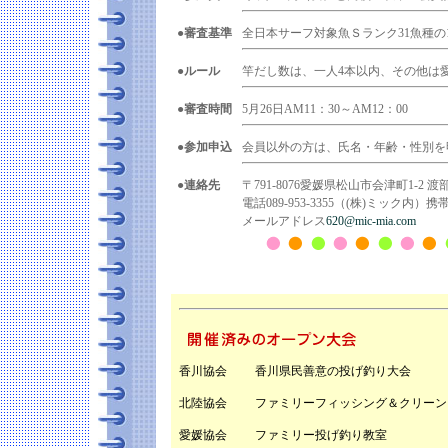
●審査基準
全日本サーフ対象魚Ｓランク31魚種の
●ルール
竿だし数は、一人4本以内、その他は
●審査時間
5月26日AM11：30～AM12：00
●参加申込
会員以外の方は、氏名・年齢・性別を
●連絡先
〒791-8076愛媛県松山市会津町1-2 渡
電話089-953-3355（(株)ミック内）携帯09
メールアドレス
620@mic-mia.com
香川協会
香川県民善意の投げ釣り大会
北陸協会
ファミリーフィッシング＆クリーン
愛媛協会
ファミリー投げ釣り教室