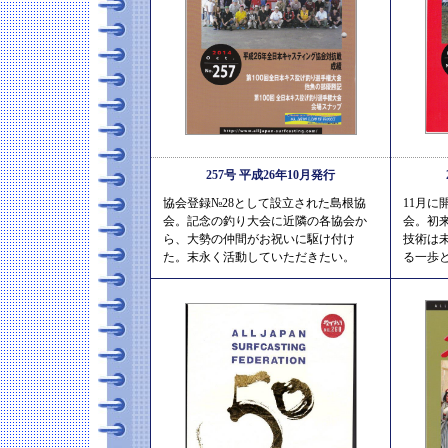
257号 平成26年10月発行
協会登録№28として設立された島根協
11月に
会。記念の釣り大会に近隣の各協会か
会。初
ら、大勢の仲間がお祝いに駆け付け
技術は
た。末永く活動していただきたい。
る一歩