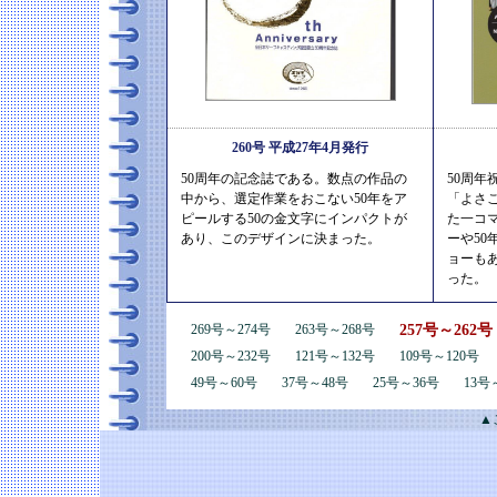
260号 平成27年4月発行
50周年の記念誌である。数点の作品の
50周
中から、選定作業をおこない50年をア
「よさ
ピールする50の金文字にインパクトが
た一コ
あり、このデザインに決まった。
ーや5
ョーも
った。
257号～262号
269号～274号
263号～268号
200号～232号
121号～132号
109号～120号
49号～60号
37号～48号
25号～36号
13号
▲