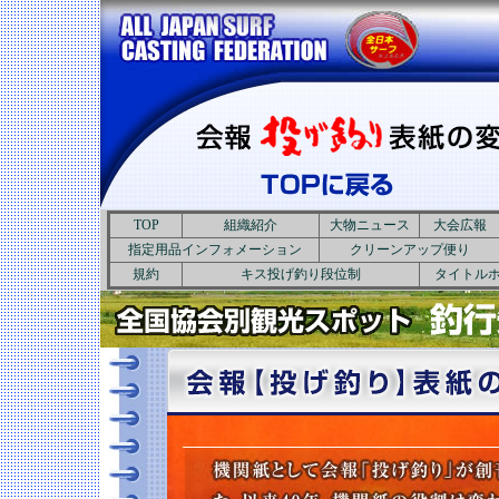
TOP
組織紹介
大物ニュース
大会広報
指定用品インフォメーション
クリーンアップ便り
規約
キス投げ釣り段位制
タイトル