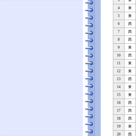
3
東
4
東
5
東
6
西
7
西
8
西
9
東
10
西
11
東
12
東
13
西
14
東
15
東
16
西
17
西
18
西
19
東
20
西