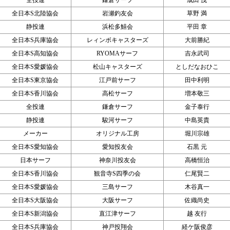
全投連
鎌倉サーフ
成田 茂
全日本S北陸協会
岩瀬釣友会
草野 満
静投連
浜松多鱚会
平田 章
全日本S兵庫協会
レィンボキャスターズ
大前勝紀
全日本S高知協会
RYOMAサーフ
吉永武司
全日本S愛媛協会
松山キャスターズ
としだなおひこ
全日本S東京協会
江戸前サーフ
田中利明
全日本S香川協会
高松サーフ
増本敬三
全投連
鎌倉サーフ
金子泰行
静投連
駿河サーフ
中島英貴
メーカー
オリジナル工房
堀川宗雄
全日本S愛知協会
愛知投友会
石黒 元
日本サーフ
神奈川投友会
高橋恒治
全日本S香川協会
観音寺S四季の会
仁尾賢二
全日本S愛媛協会
三島サーフ
木谷真一
全日本S大阪協会
大阪サーフ
佐織尚史
全日本S新潟協会
直江津サーフ
越 友行
全日本S兵庫協会
神戸投翔会
経ケ阪俊彦