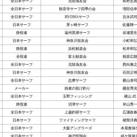
全日本サーフ
北陸漁友会
島野忠
全日本サーフ
観音寺サーフ四季の会
増田信
全日本サーフ
RYOMAサーフ
吉永武
日本サーフ
茅ヶ崎サーフ
佐藤輝
静投連
遠州黒潮サーフ
岩瀬憲
日本サーフ
神奈川投友会
小町和
静投連
浜松鱚楽会
松井和
全投連
富士鱚楽会
朝原広
全日本サーフ
北陸漁友会
西向雅
日本サーフ
神奈川投友会
石田正
全日本サーフ
志摩サーフ
横山准
メーカー
拙者の投げ釣り
國友秀
全日本サーフ
玉野フィッシング
横山 武
静投連
沼津サーフ
米山秀
全日本サーフ
上越釣研サーフ
広瀬政
日本サーフ
ファイティングサーフ
猪熊洋
全日本サーフ
大阪アングラーズ
本屋敷保
全日本サーフ
神戸投翔会
経ケ阪俊