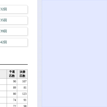
第32回
第35回
第39回
第42回
予選
決勝
匹数
匹数
90
107
89
81
80
123
74
91
72
98