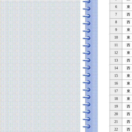
6
東
7
西
8
西
9
東
10
東
11
西
12
東
13
西
14
西
15
東
16
東
17
東
18
東
19
西
20
西
21
西
22
西