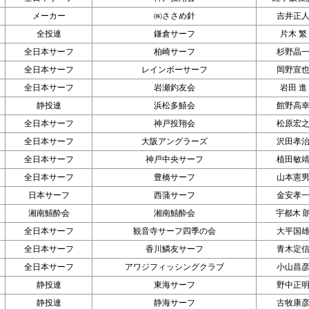
メーカー
㈱ささめ針
吉井正
全投連
鎌倉サーフ
片木 繁
全日本サーフ
柏崎サーフ
杉野晶
全日本サーフ
レインボーサーフ
岡野宣
全日本サーフ
岩瀬釣友会
岩田 進
静投連
浜松多鱚会
館野高
全日本サーフ
神戸投翔会
松原宏
全日本サーフ
大阪アングラーズ
沢田孝
全日本サーフ
神戸中央サーフ
植田敏
全日本サーフ
豊橋サーフ
山本憲
日本サーフ
西蒲サーフ
金安孝
湘南鱚酔会
湘南鱚酔会
宇都木 
全日本サーフ
観音寺サーフ四季の会
大平国
全日本サーフ
香川鱗友サーフ
青木定
全日本サーフ
アワジフィッシングクラブ
小山昌
静投連
東海サーフ
野中正
静投連
静海サーフ
古牧康