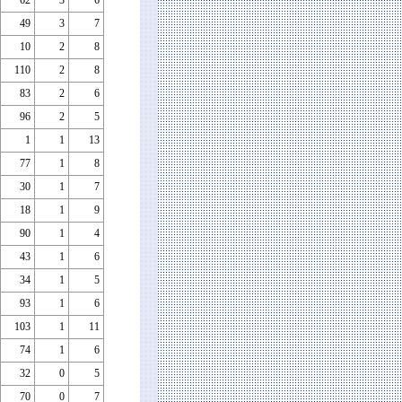
62
3
6
49
3
7
10
2
8
110
2
8
83
2
6
96
2
5
1
1
13
77
1
8
30
1
7
18
1
9
90
1
4
43
1
6
34
1
5
93
1
6
103
1
11
74
1
6
32
0
5
70
0
7