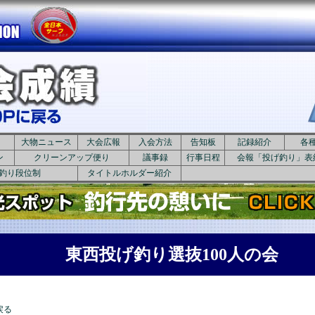
大物ニュース
大会広報
入会方法
告知板
記録紹介
各
ン
クリーンアップ便り
議事録
行事日程
会報「投げ釣り」表
釣り段位制
タイトルホルダー紹介
東西投げ釣り選抜100人の会
戻る