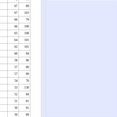
67
89
67
103
66
79
66
100
65
108
64
101
62
101
60
94
58
96
57
90
57
99
54
76
53
130
52
84
51
81
50
91
50
89