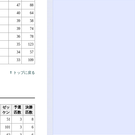
47
88
40
64
39
58
39
74
36
78
35
123
34
57
33
109
⇑ トップに戻る
ゼッ
予選
決勝
ケン
匹数
匹数
51
3
8
101
3
6