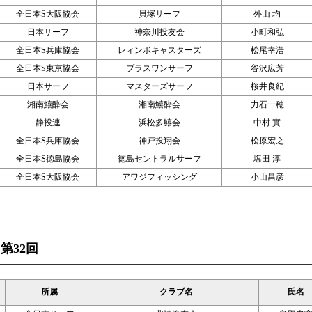
全日本S大阪協会
貝塚サーフ
外山 均
日本サーフ
神奈川投友会
小町和弘
全日本S兵庫協会
レィンボキャスターズ
松尾幸浩
全日本S東京協会
プラスワンサーフ
谷沢広芳
日本サーフ
マスターズサーフ
桜井良紀
湘南鱚酔会
湘南鱚酔会
力石一穂
静投連
浜松多鱚会
中村 實
全日本S兵庫協会
神戸投翔会
松原宏之
全日本S徳島協会
徳島セントラルサーフ
塩田 淳
全日本S大阪協会
アワジフィッシング
小山昌彦
 第32回
所属
クラブ名
氏名