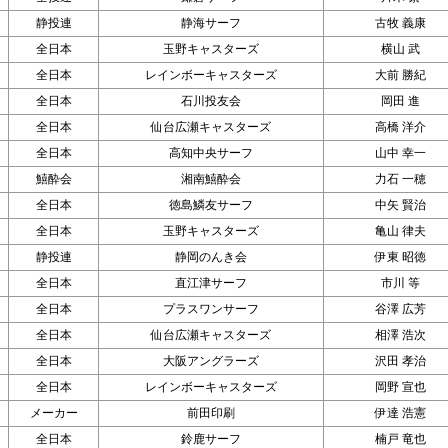
静投連
静海サーフ
古牧 義康
全日本
玉野キャスターズ
横山 武
全日本
レインボーキャスターズ
大前 勝紀
全日本
石川投友会
岡田 進
全日本
仙台広瀬キャスターズ
高橋 洋介
全日本
高知中央サーフ
山中 幸一
鱚酔会
湘南鱚酔会
力石 一穂
全日本
徳島鱗友サーフ
中矢 賢治
全日本
玉野キャスターズ
亀山 律夫
静投連
静岡のんき会
伊東 昭徳
全日本
直江津サーフ
市川 等
全日本
プラスワンサーフ
谷澤 広芳
全日本
仙台広瀬キャスターズ
相澤 浩次
全日本
大阪アングラーズ
沢田 孝治
全日本
レインボーキャスターズ
岡野 宣也
メーカー
前田印刷
伊達 浩憲
全日本
鈴鹿サーフ
楠戸 竜也