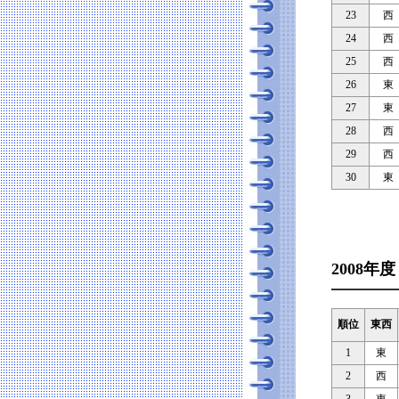
23
西
24
西
25
西
26
東
27
東
28
西
29
西
30
東
2008年度
順位
東西
1
東
2
西