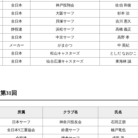
全日本
神戸投翔会
佐伯 和俊
全日本
大阪サーフ
杉本 治
全日本
貝塚サーフ
吉川 憲久
静投連
浜松サーフ
高橋 義正
全日本
中京サーフ
高野 孝
メーカー
がまかつ
中 英紀
全日本
松山キャスターズ
としだ なおひこ
全日本
仙台広瀬キャスターズ
東海林 誠
 第31回
所属
クラブ名
氏名
日本サーフ
神奈川投友会
石田正朋
全日本S三重協会
鈴鹿サーフ
楠戸竜也