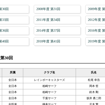
第30回
2008年度 第31回
2009年度 
第33回
2011年度 第34回
2012年度 
第36回
2014年度 第37回
2016年度 
第40回
2018年度 第41回
2019年度 
 第30回
所属
クラブ名
氏名
全日本
レインボーキャスターズ
松尾 幸浩
全日本
柏崎サーフ
岡本 哲
全日本
柏崎サーフ
鈴木 剛
全日本
千葉サーフ
坂井 勇二郎
全投連
鎌倉サーフ
片木 繁