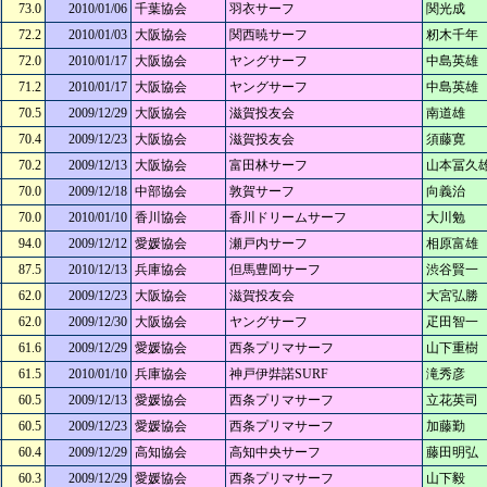
73.0
2010/01/06
千葉協会
羽衣サーフ
関光成
72.2
2010/01/03
大阪協会
関西暁サーフ
籾木千年
72.0
2010/01/17
大阪協会
ヤングサーフ
中島英雄
71.2
2010/01/17
大阪協会
ヤングサーフ
中島英雄
70.5
2009/12/29
大阪協会
滋賀投友会
南道雄
70.4
2009/12/23
大阪協会
滋賀投友会
須藤寛
70.2
2009/12/13
大阪協会
富田林サーフ
山本冨久
70.0
2009/12/18
中部協会
敦賀サーフ
向義治
70.0
2010/01/10
香川協会
香川ドリームサーフ
大川勉
94.0
2009/12/12
愛媛協会
瀬戸内サーフ
相原富雄
87.5
2010/12/13
兵庫協会
但馬豊岡サーフ
渋谷賢一
62.0
2009/12/23
大阪協会
滋賀投友会
大宮弘勝
62.0
2009/12/30
大阪協会
ヤングサーフ
疋田智一
61.6
2009/12/29
愛媛協会
西条プリマサーフ
山下重樹
61.5
2010/01/10
兵庫協会
神戸伊弉諾SURF
滝秀彦
60.5
2009/12/13
愛媛協会
西条プリマサーフ
立花英司
60.5
2009/12/23
愛媛協会
西条プリマサーフ
加藤勤
60.4
2009/12/29
高知協会
高知中央サーフ
藤田明弘
60.3
2009/12/29
愛媛協会
西条プリマサーフ
山下毅