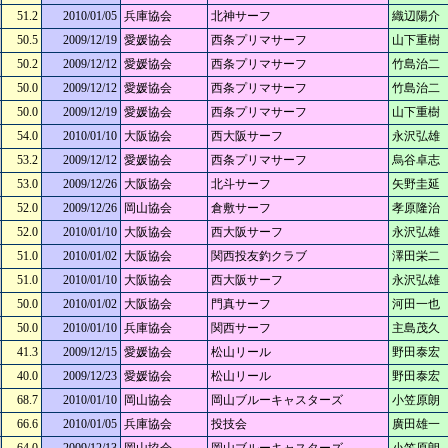
51.2
2010/01/05
兵庫協会
北神サーフ
織辺陽介
50.5
2009/12/19
愛媛協会
西条プリマサーフ
山下重樹
50.2
2009/12/12
愛媛協会
西条プリマサーフ
竹島治二
50.0
2009/12/12
愛媛協会
西条プリマサーフ
竹島治二
50.0
2009/12/19
愛媛協会
西条プリマサーフ
山下重樹
54.0
2010/01/10
大阪協会
西大阪サーフ
永沢弘雄
53.2
2009/12/12
愛媛協会
西条プリマサーフ
烏谷卓志
53.0
2009/12/26
大阪協会
北斗サーフ
矢野圭延
52.0
2009/12/26
岡山協会
倉敷サーフ
孝原隆治
52.0
2010/01/10
大阪協会
西大阪サーフ
永沢弘雄
51.0
2010/01/02
大阪協会
関西投友釣クラブ
澤田栄二
51.0
2010/01/10
大阪協会
西大阪サーフ
永沢弘雄
50.0
2010/01/02
大阪協会
門真サーフ
河田一也
50.0
2010/01/10
兵庫協会
関西サーフ
主島茂久
41.3
2009/12/15
愛媛協会
松山リール
野田泰宏
40.0
2009/12/23
愛媛協会
松山リール
野田泰宏
68.7
2010/01/10
岡山協会
岡山ブルーキャスターズ
小笠原朗
66.6
2010/01/05
兵庫協会
投技会
廣田雄一