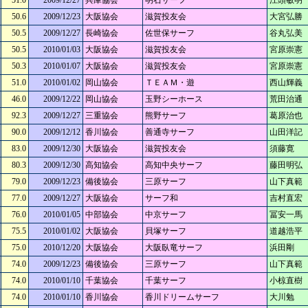
51.0
2009/12/27
兵庫協会
明石サーフ
江頭敏明
50.6
2009/12/23
大阪協会
滋賀投友会
大宮弘勝
50.5
2009/12/27
長崎協会
佐世保サーフ
谷丸弘美
50.5
2010/01/03
大阪協会
滋賀投友会
宮原崇憲
50.3
2010/01/07
大阪協会
滋賀投友会
宮原崇憲
51.0
2010/01/02
岡山協会
ＴＥＡＭ・遊
西山輝義
46.0
2009/12/22
岡山協会
玉野シーホース
荒田治通
92.3
2009/12/27
三重協会
熊野サーフ
葛原治也
90.0
2009/12/12
香川協会
善通寺サーフ
山田洋記
83.0
2009/12/30
大阪協会
滋賀投友会
須藤寛
80.3
2009/12/30
高知協会
高知中央サーフ
藤田明弘
79.0
2009/12/23
備後協会
三原サーフ
山下真範
77.0
2009/12/27
大阪協会
サーフ和
吉村直宏
76.0
2010/01/05
中部協会
中京サーフ
冨安一馬
75.5
2010/01/02
大阪協会
貝塚サーフ
道越浩平
75.0
2010/12/20
大阪協会
大阪臥竜サーフ
浜田剛
74.0
2009/12/23
備後協会
三原サーフ
山下真範
74.0
2010/01/10
千葉協会
千葉サーフ
小椋直樹
74.0
2010/01/10
香川協会
香川ドリームサーフ
大川勉