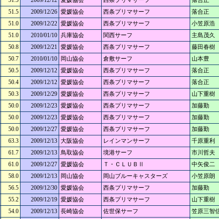
51.5
2009/12/12
愛媛協会
西条プリマサーフ
落合正
51.5
2009/12/26
愛媛協会
西条プリマサーフ
落合正
51.0
2009/12/22
愛媛協会
西条プリマサーフ
小笠原浩
51.0
2010/01/10
兵庫協会
関西サーフ
主島茂久
50.8
2009/12/21
愛媛協会
西条プリマサーフ
藤田春樹
50.7
2010/01/10
岡山協会
倉敷サーフ
山本豊
50.5
2009/12/12
愛媛協会
西条プリマサーフ
落合正
50.4
2009/12/12
愛媛協会
西条プリマサーフ
落合正
50.3
2009/12/29
愛媛協会
西条プリマサーフ
山下重樹
50.0
2009/12/23
愛媛協会
西条プリマサーフ
加藤勤
50.0
2009/12/23
愛媛協会
西条プリマサーフ
加藤勤
50.0
2009/12/27
愛媛協会
西条プリマサーフ
加藤勤
63.3
2009/12/13
大阪協会
レインマンサーフ
千原重利
61.7
2009/12/13
鳥取協会
境港サーフ
市川哲夫
61.0
2009/12/27
愛媛協会
Ｔ・ＣＬＵＢⅡ
中矢俊二
58.0
2009/12/13
岡山協会
岡山ブルーキャスターズ
小笠原朗
56.5
2009/12/30
愛媛協会
西条プリマサーフ
加藤勤
55.2
2009/12/19
愛媛協会
西条プリマサーフ
山下重樹
54.0
2009/12/13
長崎協会
佐世保サーフ
笠原三智