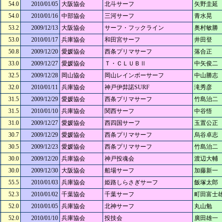
54.0
2010/01/05
大阪協会
北斗サーフ
矢野圭延
54.0
2010/01/16
中部協会
三河サーフ
青水晃
53.2
2009/12/13
大阪協会
サーフ・フックライン
奥村敏勝
53.0
2010/01/17
兵庫協会
和田宮サーフ
井田登
50.8
2009/12/20
愛媛協会
西条プリマサーフ
落合正
33.0
2009/12/27
愛媛協会
Ｔ・ＣＬＵＢⅡ
中矢俊二
32.5
2009/12/28
岡山協会
岡山レインボーサーフ
中山勝志
32.0
2010/01/11
兵庫協会
神戸伊弉諾SURF
滝秀彦
31.5
2009/12/29
愛媛協会
西条プリマサーフ
竹島治二
31.5
2010/01/10
兵庫協会
関西サーフ
中谷悟
31.0
2009/12/27
愛媛協会
西四国サーフ
玉置公正
30.7
2009/12/29
愛媛協会
西条プリマサーフ
烏谷卓志
30.5
2009/12/23
愛媛協会
西条プリマサーフ
竹島治二
30.0
2009/12/20
兵庫協会
神戸投魂会
渡辺大輔
30.0
2009/12/30
大阪協会
船場サーフ
加藤新一
55.5
2010/01/03
兵庫協会
姫路しらさぎサーフ
飯塚太郎
52.3
2010/01/02
千葉協会
千葉サーフ
町田富士
52.0
2010/01/05
兵庫協会
北神サーフ
丸山勉
52.0
2010/01/10
兵庫協会
投技会
廣田雄一