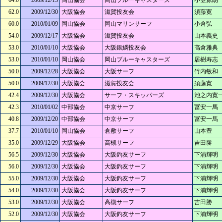
64.0
2009/12/13
岡山協会
岡山ブルーキャスターズ
小笠原朗
62.0
2009/12/30
大阪協会
滋賀投友会
須藤寛
60.0
2010/01/09
岡山協会
岡山マリンサーフ
小倉弘
54.0
2009/12/17
大阪協会
滋賀投友会
山本義史
53.0
2010/01/10
大阪協会
大阪銀鱗投友会
高倉雅典
53.0
2010/01/10
岡山協会
岡山ブルーキャスターズ
居樹寿志
50.0
2009/12/28
大阪協会
大阪サーフ
竹内敏和
50.0
2009/12/30
大阪協会
滋賀投友会
須藤寛
42.4
2009/12/30
大阪協会
サーフ・スキッパーズ
池之内寛
42.3
2010/01/02
中部協会
中京サーフ
冨安一馬
40.8
2009/12/20
中部協会
中京サーフ
冨安一馬
37.7
2010/01/10
岡山協会
倉敷サーフ
山本豊
35.0
2009/12/29
大阪協会
高槻サーフ
吉田勝
56.5
2009/12/30
大阪協会
大阪釣友サーフ
下浦輝明
56.0
2009/12/30
大阪協会
大阪釣友サーフ
下浦輝明
55.0
2009/12/30
大阪協会
大阪釣友サーフ
下浦輝明
54.0
2009/12/30
大阪協会
大阪釣友サーフ
下浦輝明
53.0
2009/12/30
大阪協会
高槻サーフ
吉田勝
52.0
2009/12/30
大阪協会
大阪釣友サーフ
下浦輝明