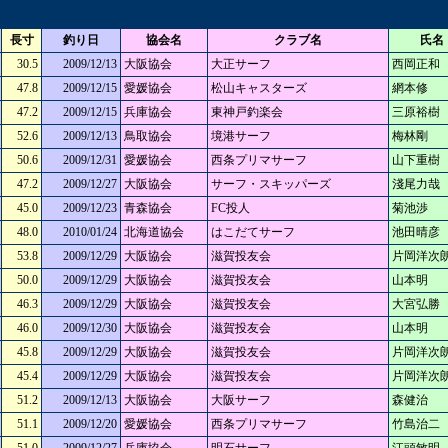
長寸
釣り日
協会名
クラブ名
氏名
30.5
2009/12/13
大阪協会
大正サーフ
西岡正和
47.8
2009/12/15
愛媛協会
松山キャスターズ
網本修
47.2
2009/12/15
兵庫協会
東神戸釣楽会
三原裕樹
52.6
2009/12/13
鳥取協会
境港サーフ
梅林剛
50.6
2009/12/31
愛媛協会
西条プリマサーフ
山下重樹
47.2
2009/12/27
大阪協会
サーフ・スキッパーズ
淺尾力哉
45.0
2009/12/23
青森協会
FC投人
菊池渉
48.0
2010/01/24
北海道協会
はこだてサーフ
池田晴彦
53.8
2009/12/29
大阪協会
滋賀投友会
片岡洋次
50.0
2009/12/29
大阪協会
滋賀投友会
山本明
46.3
2009/12/29
大阪協会
滋賀投友会
大宮弘勝
46.0
2009/12/30
大阪協会
滋賀投友会
山本明
45.8
2009/12/29
大阪協会
滋賀投友会
片岡洋次
45.4
2009/12/29
大阪協会
滋賀投友会
片岡洋次
51.2
2009/12/13
大阪協会
大阪サーフ
森健治
51.1
2009/12/20
愛媛協会
西条プリマサーフ
竹島治二